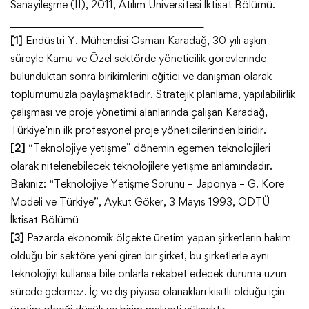
Sanayileşme (II), 2011, Atılım Üniversitesi İktisat Bölümü.
________________________________________
[1]
Endüstri Y. Mühendisi Osman Karadağ, 30 yılı aşkın
süreyle Kamu ve Özel sektörde yöneticilik görevlerinde
bulunduktan sonra birikimlerini eğitici ve danışman olarak
toplumumuzla paylaşmaktadır. Stratejik planlama, yapılabilirlik
çalışması ve proje yönetimi alanlarında çalışan Karadağ,
Türkiye’nin ilk profesyonel proje yöneticilerinden biridir.
[2]
“Teknolojiye yetişme” dönemin egemen teknolojileri
olarak nitelenebilecek teknolojilere yetişme anlamındadır.
Bakınız: “Teknolojiye Yetişme Sorunu – Japonya – G. Kore
Modeli ve Türkiye”, Aykut Göker, 3 Mayıs 1993, ODTÜ
İktisat Bölümü
[3]
Pazarda ekonomik ölçekte üretim yapan şirketlerin hakim
olduğu bir sektöre yeni giren bir şirket, bu şirketlerle aynı
teknolojiyi kullansa bile onlarla rekabet edecek duruma uzun
sürede gelemez. İç ve dış piyasa olanakları kısıtlı olduğu için