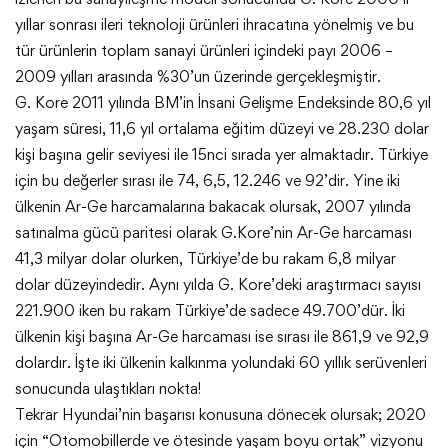
yıllar sonrası ileri teknoloji ürünleri ihracatına yönelmiş ve bu
tür ürünlerin toplam sanayi ürünleri içindeki payı 2006 –
2009 yılları arasında %30’un üzerinde gerçekleşmiştir.
G. Kore 2011 yılında BM’in İnsani Gelişme Endeksinde 80,6 yıl
yaşam süresi, 11,6 yıl ortalama eğitim düzeyi ve 28.230 dolar
kişi başına gelir seviyesi ile 15nci sırada yer almaktadır. Türkiye
için bu değerler sırası ile 74, 6,5, 12.246 ve 92’dir. Yine iki
ülkenin Ar-Ge harcamalarına bakacak olursak, 2007 yılında
satınalma gücü paritesi olarak G.Kore’nin Ar-Ge harcaması
41,3 milyar dolar olurken, Türkiye’de bu rakam 6,8 milyar
dolar düzeyindedir. Aynı yılda G. Kore’deki araştırmacı sayısı
221.900 iken bu rakam Türkiye’de sadece 49.700’dür. İki
ülkenin kişi başına Ar-Ge harcaması ise sırası ile 861,9 ve 92,9
dolardır. İşte iki ülkenin kalkınma yolundaki 60 yıllık serüvenleri
sonucunda ulaştıkları nokta!
Tekrar Hyundai’nin başarısı konusuna dönecek olursak; 2020
için “Otomobillerde ve ötesinde yaşam boyu ortak” vizyonu