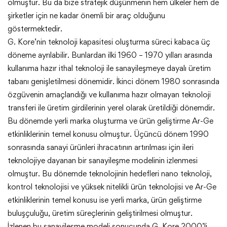
olmuştur. Bu da bize stratejik düşünmenin hem ülkeler hem de
şirketler için ne kadar önemli bir araç olduğunu
göstermektedir.
G. Kore’nin teknoloji kapasitesi oluşturma süreci kabaca üç
döneme ayrılabilir. Bunlardan ilki 1960 – 1970 yılları arasında
kullanıma hazır ithal teknoloji ile sanayileşmeye dayalı üretim
tabanı genişletilmesi dönemidir. İkinci dönem 1980 sonrasında
özgüvenin amaçlandığı ve kullanıma hazır olmayan teknoloji
transferi ile üretim girdilerinin yerel olarak üretildiği dönemdir.
Bu dönemde yerli marka oluşturma ve ürün geliştirme Ar-Ge
etkinliklerinin temel konusu olmuştur. Üçüncü dönem 1990
sonrasında sanayi ürünleri ihracatının artırılması için ileri
teknolojiye dayanan bir sanayileşme modelinin izlenmesi
olmuştur. Bu dönemde teknolojinin hedefleri nano teknoloji,
kontrol teknolojisi ve yüksek nitelikli ürün teknolojisi ve Ar-Ge
etkinliklerinin temel konusu ise yerli marka, ürün geliştirme
buluşçuluğu, üretim süreçlerinin geliştirilmesi olmuştur.
İzlenen bu sanayileşme modeli sonucunda G. Kore 2000’li