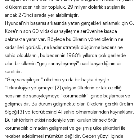
ki ülkemizden tek bir topluluk, 29 milyar dolarlık satışları ile
ancak 273nci sırada yer alabilmiştir.
Hyundai’nin başarısı arkasında yatan gerçekleri anlamak için G.
Kore’nin son 60 yıldaki sanayileşme serüvenine kısaca
bakmakta yarar var. Böylece bu ülkenin yöneticilerinin ne
kadar ileri görüşlü, ne kadar stratejik düşünme becerisine
sahip olduklarını, bu becerinin 1960’lı yıllarda çok gerilerde
olan bir ülkenin “geç sanayileşmeyi” nasıl başardığının bir
kanıtıdır.
“Geç sanayileşen” ülkelerin ya da bir başka deyişle
“teknolojiye yetişmeye”[2] çalışan ülkelerin ortak özelliği
hepsinin de sanayileşmeye “korumacılık” içinde başlaması ve
gelişmesidir. Bu durum gelişmekte olan ülkelerin gerekli üretim
ölçeği[3] ve tecrübesine[4] sahip olmamalarından kaynaklanır.
Bu faktörlerin etkisi nedeniyle yeni kurulan bir sektörün
korumacılık olmadan gelişmesi ve gelişmiş ülke şirketleri ile
rekabet edebilmesi mümkün değildir. Geçen yüzyıl içinde