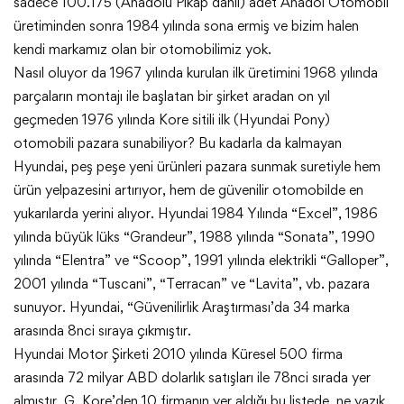
sadece 100.175 (Anadolu Pikap dahil) adet Anadol Otomobil
üretiminden sonra 1984 yılında sona ermiş ve bizim halen
kendi markamız olan bir otomobilimiz yok.
Nasıl oluyor da 1967 yılında kurulan ilk üretimini 1968 yılında
parçaların montajı ile başlatan bir şirket aradan on yıl
geçmeden 1976 yılında Kore sitili ilk (Hyundai Pony)
otomobili pazara sunabiliyor? Bu kadarla da kalmayan
Hyundai, peş peşe yeni ürünleri pazara sunmak suretiyle hem
ürün yelpazesini artırıyor, hem de güvenilir otomobilde en
yukarılarda yerini alıyor. Hyundai 1984 Yılında “Excel”, 1986
yılında büyük lüks “Grandeur”, 1988 yılında “Sonata”, 1990
yılında “Elentra” ve “Scoop”, 1991 yılında elektrikli “Galloper”,
2001 yılında “Tuscani”, “Terracan” ve “Lavita”, vb. pazara
sunuyor. Hyundai, “Güvenilirlik Araştırması’da 34 marka
arasında 8nci sıraya çıkmıştır.
Hyundai Motor Şirketi 2010 yılında Küresel 500 firma
arasında 72 milyar ABD dolarlık satışları ile 78nci sırada yer
almıştır. G. Kore’den 10 firmanın yer aldığı bu listede, ne yazık