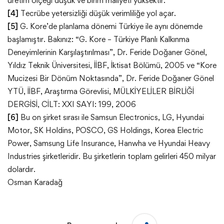
üretim ölçeği düşük ve birim maliyeti yüksektir.
[4]
Tecrübe yetersizliği düşük verimliliğe yol açar.
[5]
G. Kore’de planlama dönemi Türkiye ile aynı dönemde
başlamıştır. Bakınız: “G. Kore – Türkiye Planlı Kalkınma
Deneyimlerinin Karşılaştırılması”, Dr. Feride Doğaner Gönel,
Yıldız Teknik Üniversitesi, İİBF, İktisat Bölümü, 2005 ve “Kore
Mucizesi Bir Dönüm Noktasında”, Dr. Feride Doğaner Gönel
YTÜ, İİBF, Araştırma Görevlisi, MÜLKİYELİLER BİRLİĞİ
DERGİSİ, CİLT: XXI SAYI: 199, 2006
[6]
Bu on şirket sırası ile Samsun Electronics, LG, Hyundai
Motor, SK Holdins, POSCO, GS Holdings, Korea Electric
Power, Samsung Life Insurance, Hanwha ve Hyundai Heavy
Industries şirketleridir. Bu şirketlerin toplam gelirleri 450 milyar
dolardır.
Osman Karadağ