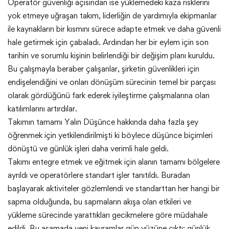
Operatör güvenliği açısından ise yüklemedeki kaza risklerini
yok etmeye uğraşan takım, liderliğin de yardımıyla ekipmanlar
ile kaynakların bir kısmını sürece adapte etmek ve daha güvenli
hale getirmek için çabaladı. Ardından her bir eylem için son
tarihin ve sorumlu kişinin belirlendiği bir değişim planı kuruldu.
Bu çalışmayla beraber çalışanlar, şirketin güvenlikleri için
endişelendiğini ve onları dönüşüm sürecinin temel bir parçası
olarak gördüğünü fark ederek iyileştirme çalışmalarına olan
katılımlarını artırdılar.
Takımın tamamı Yalın Düşünce hakkında daha fazla şey
öğrenmek için yetkilendirilmişti ki böylece düşünce biçimleri
dönüştü ve günlük işleri daha verimli hale geldi.
Takımı entegre etmek ve eğitmek için alanın tamamı bölgelere
ayrıldı ve operatörlere standart işler tanıtıldı. Buradan
başlayarak aktiviteler gözlemlendi ve standarttan her hangi bir
sapma olduğunda, bu sapmaların akışa olan etkileri ve
yükleme sürecinde yarattıkları gecikmelere göre müdahale
edildi. Bu aşamada yeni kavramlar gün yüzüne çıktı: günlük