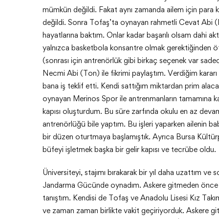
mümkün değildi. Fakat aynı zamanda ailem için para
değildi. Sonra Tofaş’ta oynayan rahmetli Cevat Abi (Nu
hayatlarına baktım. Onlar kadar başarılı olsam dahi ak
yalnızca basketbola konsantre olmak gerektiğinden ötür
(sonrası için antrenörlük gibi birkaç seçenek var sa
Necmi Abi (Ton) ile fikrimi paylaştım. Verdiğim kararı ma
bana iş teklif etti. Kendi sattığım miktardan prim a
oynayan Merinos Spor ile antrenmanların tamamına kat
kapısı oluşturdum. Bu süre zarfında okulu en az devam
antrenörlüğü bile yaptım. Bu işleri yaparken ailenin 
bir düzen oturtmaya başlamıştık. Ayrıca Bursa Kültür
büfeyi işletmek başka bir gelir kapısı ve tecrübe oldu.
Üniversiteyi, stajımı bırakarak bir yıl daha uzattım v
Jandarma Gücünde oynadım. Askere gitmeden önce A
tanıştım. Kendisi de Tofaş ve Anadolu Lisesi Kız Takı
ve zaman zaman birlikte vakit geçiriyorduk. Askere git