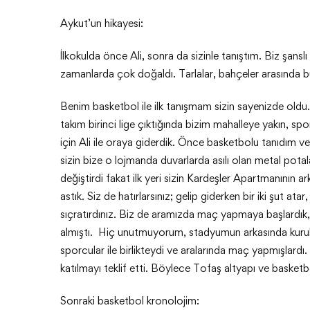
Aykut’un hikayesi:
İlkokulda önce Ali, sonra da sizinle tanıştım. Biz şan
zamanlarda çok doğaldı. Tarlalar, bahçeler arasında 
Benim basketbol ile ilk tanışmam sizin sayenizde oldu
takım birinci lige çıktığında bizim mahalleye yakın, spor
için Ali ile oraya giderdik. Önce basketbolu tanıdım 
sizin bize o lojmanda duvarlarda asılı olan metal pota
değiştirdi fakat ilk yeri sizin Kardeşler Apartmanının 
astık. Siz de hatırlarsınız; gelip giderken bir iki şut ata
sıçratırdınız. Biz de aramızda maç yapmaya başlardık, 
almıştı. Hiç unutmuyorum, stadyumun arkasında kurula
sporcular ile birlikteydi ve aralarında maç yapmışlar
katılmayı teklif etti. Böylece Tofaş altyapı ve basket
Sonraki basketbol kronolojim: