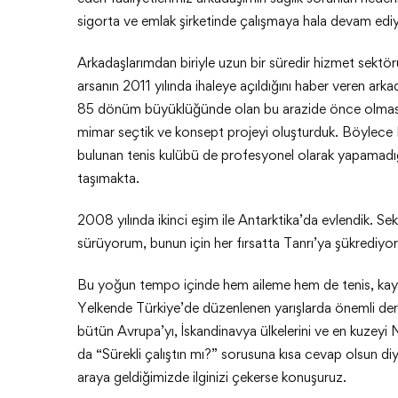
sigorta ve emlak şirketinde çalışmaya hala devam edi
Arkadaşlarımdan biriyle uzun bir süredir hizmet sekt
arsanın 2011 yılında ihaleye açıldığını haber veren arkad
85 dönüm büyüklüğünde olan bu arazide önce olması ger
mimar seçtik ve konsept projeyi oluşturduk. Böylece 
bulunan tenis kulübü de profesyonel olarak yapamadığ
taşımakta.
2008 yılında ikinci eşim ile Antarktika’da evlendik. Se
sürüyorum, bunun için her fırsatta Tanrı’ya şükrediyo
Bu yoğun tempo içinde hem aileme hem de tenis, kayak,
Yelkende Türkiye’de düzenlenen yarışlarda önemli derec
bütün Avrupa’yı, İskandinavya ülkelerini ve en kuzeyi
da “Sürekli çalıştın mı?” sorusuna kısa cevap olsun diye
araya geldiğimizde ilginizi çekerse konuşuruz.