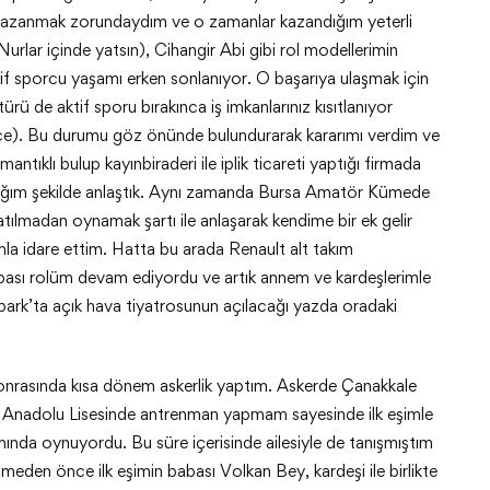
 kazanmak zorundaydım ve o zamanlar kazandığım yeterli
rlar içinde yatsın), Cihangir Abi gibi rol modellerimin
tif sporcu yaşamı erken sonlanıyor. O başarıya ulaşmak için
ü de aktif sporu bırakınca iş imkanlarınız kısıtlanıyor
dece). Bu durumu göz önünde bulundurarak kararımı verdim ve
ntıklı bulup kayınbiraderi ile iplik ticareti yaptığı firmada
lacağım şekilde anlaştık. Aynı zamanda Bursa Amatör Kümede
ılmadan oynamak şartı ile anlaşarak kendime bir ek gelir
la idare ettim. Hatta bu arada Renault alt takım
babası rolüm devam ediyordu ve artık annem ve kardeşlerimle
park’ta açık hava tiyatrosunun açılacağı yazda oradaki
e sonrasında kısa dönem askerlik yaptım. Askerde Çanakkale
nadolu Lisesinde antrenman yapmam sayesinde ilk eşimle
mında oynuyordu. Bu süre içerisinde ailesiyle de tanışmıştım
meden önce ilk eşimin babası Volkan Bey, kardeşi ile birlikte