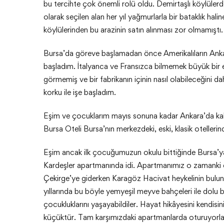
bu tercihte çok önemli rolü oldu. Demirtaşlı köylülerde
olarak seçilen alan her yıl yağmurlarla bir bataklık hal
köylülerinden bu arazinin satın alınması zor olmamıştı.
Bursa’da göreve başlamadan önce Amerikalıların Ankar
başladım. İtalyanca ve Fransızca bilmemek büyük bir e
görmemiş ve bir fabrikanın içinin nasıl olabileceğini da
korku ile işe başladım.
Eşim ve çocuklarım mayıs sonuna kadar Ankara’da kald
Bursa Oteli Bursa’nın merkezdeki, eski, klasik otellerinde
Eşim ancak ilk çocuğumuzun okulu bittiğinde Bursa’ya 
Kardeşler apartmanında idi. Apartmanımız o zamanki da
Çekirge’ye giderken Karagöz Hacivat heykelinin bulund
yıllarında bu böyle yemyeşil meyve bahçeleri ile dolu 
çocukluklarını yaşayabildiler. Hayat hikâyesini kendisi
küçüktür. Tam karşımızdaki apartmanlarda oturuyorlar