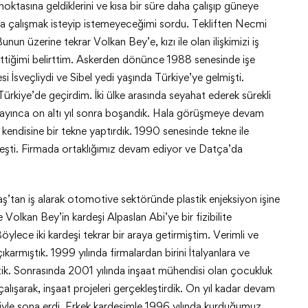
noktasına geldiklerini ve kısa bir süre daha çalışıp güneye
da çalışmak isteyip istemeyeceğimi sordu. Tekliften Necmi
unun üzerine tekrar Volkan Bey’e, kızı ile olan ilişkimizi iş
l ettiğimi belirttim. Askerden dönünce 1988 senesinde işe
nesi İsveçliydi ve Sibel yedi yaşında Türkiye’ye gelmişti.
se Türkiye’de geçirdim. İki ülke arasında seyahat ederek sürekli
ayınca on altı yıl sonra boşandık. Hala görüşmeye devam
ra kendisine bir tekne yaptırdık. 1990 senesinde tekne ile
eşti. Firmada ortaklığımız devam ediyor ve Datça’da
’tan iş alarak otomotive sektöründe plastik enjeksiyon işine
Volkan Bey’in kardeşi Alpaslan Abi’ye bir fizibilite
 Böylece iki kardeşi tekrar bir araya getirmiştim. Verimli ve
çıkarmıştık. 1999 yılında firmalardan birini İtalyanlara ve
tik. Sonrasında 2001 yılında inşaat mühendisi olan çocukluk
lışarak, inşaat projeleri gerçekleştirdik. On yıl kadar devam
niyle sona erdi. Erkek kardeşimle 1996 yılında kurduğumuz