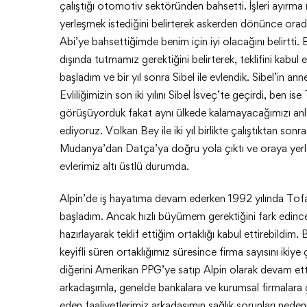
çalıştığı otomotiv sektöründen bahsetti. İşleri ayırma 
yerleşmek istediğini belirterek askerden dönünce ora
Abi’ye bahsettiğimde benim için iyi olacağını belirtti. B
dışında tutmamız gerektiğini belirterek, teklifini kabu
başladım ve bir yıl sonra Sibel ile evlendik. Sibel’in an
Evliliğimizin son iki yılını Sibel İsveç’te geçirdi, ben i
görüşüyorduk fakat aynı ülkede kalamayacağımızı anl
ediyoruz. Volkan Bey ile iki yıl birlikte çalıştıktan son
Mudanya’dan Datça’ya doğru yola çıktı ve oraya yerl
evlerimiz altı üstlü durumda.
Alpin’de iş hayatıma devam ederken 1992 yılında Tofaş
başladım. Ancak hızlı büyümem gerektiğini fark edince 
hazırlayarak teklif ettiğim ortaklığı kabul ettirebildim.
keyifli süren ortaklığımız süresince firma sayısını ikiye 
diğerini Amerikan PPG’ye satıp Alpin olarak devam et
arkadaşımla, genelde bankalara ve kurumsal firmalara ça
eden faaliyetlerimiz arkadaşımın sağlık sorunları nede