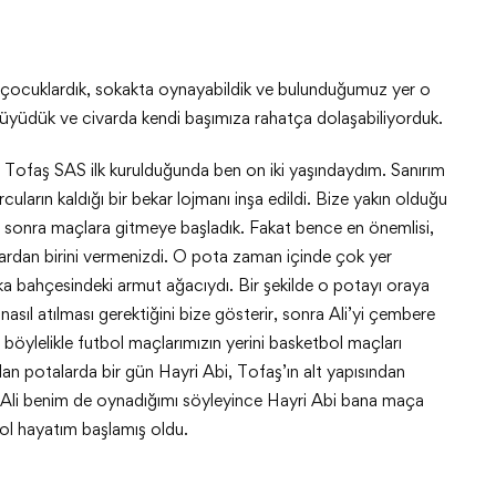
slı çocuklardık, sokakta oynayabildik ve bulunduğumuz yer o
büyüdük ve civarda kendi başımıza rahatça dolaşabiliyorduk.
. Tofaş SAS ilk kurulduğunda ben on iki yaşındaydım. Sanırım
cuların kaldığı bir bekar lojmanı inşa edildi. Bize yakın olduğu
ve sonra maçlara gitmeye başladık. Fakat bence en önemlisi,
lardan birini vermenizdi. O pota zaman içinde çok yer
arka bahçesindeki armut ağacıydı. Bir şekilde o potayı oraya
r, nasıl atılması gerektiğini bize gösterir, sonra Ali’yi çembere
böylelikle futbol maçlarımızın yerini basketbol maçları
n potalarda bir gün Hayri Abi, Tofaş’ın alt yapısından
dı. Ali benim de oynadığımı söyleyince Hayri Abi bana maça
bol hayatım başlamış oldu.