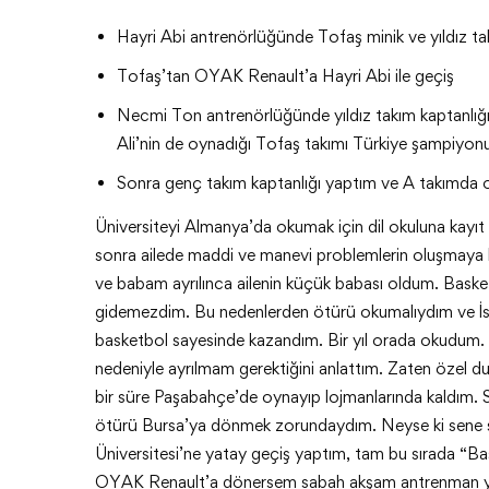
Hayri Abi antrenörlüğünde Tofaş minik ve yıldız ta
Tofaş’tan OYAK Renault’a Hayri Abi ile geçiş
Necmi Ton antrenörlüğünde yıldız takım kaptanlığ
Ali’nin de oynadığı Tofaş takımı Türkiye şampiyon
Sonra genç takım kaptanlığı yaptım ve A takımda
Üniversiteyi Almanya’da okumak için dil okuluna kayıt 
sonra ailede maddi ve manevi problemlerin oluşmaya 
ve babam ayrılınca ailenin küçük babası oldum. Bask
gidemezdim. Bu nedenlerden ötürü okumalıydım ve İsta
basketbol sayesinde kazandım. Bir yıl orada okudum.
nedeniyle ayrılmam gerektiğini anlattım. Zaten özel 
bir süre Paşabahçe’de oynayıp lojmanlarında kaldım.
ötürü Bursa’ya dönmek zorundaydım. Neyse ki sene s
Üniversitesi’ne yatay geçiş yaptım, tam bu sırada “B
OYAK Renault’a dönersem sabah akşam antrenman y