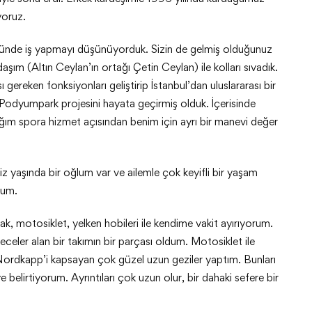
yoruz.
öründe iş yapmayı düşünüyorduk. Sizin de gelmiş olduğunuz
aşım (Altın Ceylan’ın ortağı Çetin Ceylan) ile kolları sıvadık.
eken fonksiyonları geliştirip İstanbul’dan uluslararası bir
Podyumpark projesini hayata geçirmiş olduk. İçerisinde
ım spora hizmet açısından benim için ayrı bir manevi değer
kiz yaşında bir oğlum var ve ailemle çok keyifli bir yaşam
rum.
 motosiklet, yelken hobileri ile kendime vakit ayırıyorum.
eler alan bir takımın bir parçası oldum. Motosiklet ile
 Nordkapp’i kapsayan çok güzel uzun geziler yaptım. Bunları
 belirtiyorum. Ayrıntıları çok uzun olur, bir dahaki sefere bir