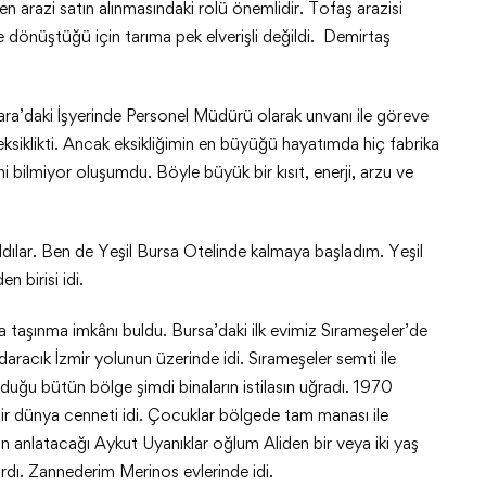
n arazi satın alınmasındaki rolü önemlidir. Tofaş arazisi
ine dönüştüğü için tarıma pek elverişli değildi. Demirtaş
a’daki İşyerinde Personel Müdürü olarak unvanı ile göreve
ksiklikti. Ancak eksikliğimin en büyüğü hayatımda hiç fabrika
hi bilmiyor oluşumdu. Böyle büyük bir kısıt, enerji, arzu ve
ılar. Ben de Yeşil Bursa Otelinde kalmaya başladım. Yeşil
n birisi idi.
taşınma imkânı buldu. Bursa’daki ilk evimiz Sırameşeler’de
racık İzmir yolunun üzerinde idi. Sırameşeler semti ile
uğu bütün bölge şimdi binaların istilasın uğradı. 1970
bir dünya cenneti idi. Çocuklar bölgede tam manası ile
nin anlatacağı Aykut Uyanıklar oğlum Aliden bir veya iki yaş
dı. Zannederim Merinos evlerinde idi.