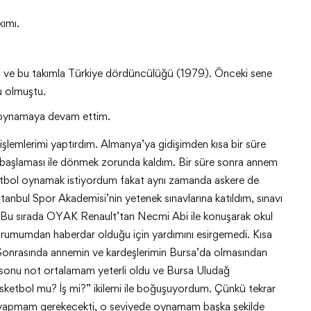
kımı.
ı ve bu takımla Türkiye dördüncülüğü (1979). Önceki sene
u olmuştu.
 oynamaya devam ettim.
işlemlerimi yaptırdım. Almanya’ya gidişimden kısa bir süre
başlaması ile dönmek zorunda kaldım. Bir süre sonra annem
etbol oynamak istiyordum fakat aynı zamanda askere de
nbul Spor Akademisi’nin yetenek sınavlarına katıldım, sınavı
 Bu sırada OYAK Renault’tan Necmi Abi ile konuşarak okul
durumumdan haberdar olduğu için yardımını esirgemedi. Kısa
 Sonrasında annemin ve kardeşlerimin Bursa’da olmasından
onu not ortalamam yeterli oldu ve Bursa Uludağ
asketbol mu? İş mi?” ikilemi ile boğuşuyordum. Çünkü tekrar
apmam gerekecekti, o seviyede oynamam başka şekilde