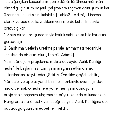
ile açığa çıkan kapasitenin gelire dönüştürülmesi mümkün
olmadığı için tüm başarılı çalışmalara rağmen dönüşümün kar
üzerindeki etkisi sınırlı kalabilir. [Tablo2—Adım1]. Finansal
olarak vurucu etki kaynakların yeni işlerde kullanılmasıyla
ortaya çıkar:
1.
Satış cirosu artışı nedeniyle karlılık sabit kalsa bile kar artışı
gerçekleşir.
2.
Sabit maliyetlerin üretime paralel artmaması nedeniyle
karlılıkta da bir artış olur.[Tablo2-Adım2]
Yalın dönüşüm projelerine makro düzeyde Varlık Karlılığı
hedefi ile başlanması tüm yalın araçların etkin olarak
kullanılmasını teşvik eder [Şekil 5-Örnekler çoğaltılabilir.].
Yönetsel ve operasyonel birimlerin birbiriyle uyum içindeki
mikro ve makro hedeflere yönelmesi yalın dönüşüm
projelerinin başarıya ulaşmasına büyük katkıda bulunacaktır.
Hangi araçlara öncelik verileceği ise yine Varlık Karlılığına etki
büyüklüğü gözetilerek belirlenmelidir.