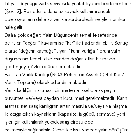
ihtiyaç duyduğu varlık seviyesi kaynak ihtiyacını belirlemektedir
[Şekil 3]. Bu nedenle daha az kaynak kullanımı ancak
operasyonların daha az varlıkla sürdürülebilmesiyle mümkün
hale gelir.
Daha çok değer:
Yalın Düşüncenin temel felsefesinde
belirtilen “değer “ kavramı ise “kar” ile ilişkilendirilebilir. Sonuç
olarak “değerin kaynağa” , yani “karın varlığa “ oranı yalın
düşüncenin temel felsefesinden doğan etkin bir makro
göstergeyi gözler önüne sermektedir.
Bu oran Varlık Karlılığı (ROA:Return on Assets) (Net Kar /
Varlık Toplamı) olarak adlandırılmaktadır.
Varlık karlılığının artması için matematiksel olarak payın
büyümesi ve/veya paydanın küçülmesi gerekmektedir. Karın
artması net satış karlılığının arttırılmasıyla ve/veya yalınlaşma
ile açığa çıkan kaynakların (kapasite, iş gücü, sermaye) yeni
işler için kullanılarak yüksek satış cirosu elde
edilmesiyle sağlanabilir. Genellikle kısa vadede yalın dönüşüm