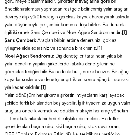
görülmeye başlanmasıdır. Şirketler ihtiyaçlarına göre bir
öncelik sıralaması yapmadan rastgele belirlenmiş yalın araçları
devreye alıp yürütmek için gereksiz kaynak harcayarak aslında
yalın düşünceyle çelişen bir konuma düşebilirler. Bu durumla
ilgili iki örnek Şans Çemberi ve Noel Ağacı Sendromlarıdır.[1]
Şans Çemberi:
Araçları birbiri ardına denersiniz, çok az
iyileşme elde edersiniz ve sonunda bırakırsınız.[1]
Noel Ağacı Sendromu:
Dış denetçiler tarafından yılda bir
yalın denetim yapılan şirketlerde fabrika denetçilerin ne
görmek istediğini bilir.Bu nedenle bu iş noele benzer. Bir ağaç
koyarlar süslerle ve denetçiler gittikten sonra ağaç bir sonraki
yıla kadar kaldırılır.[1]
Yalın dönüşüm her şirkette şirketin ihtiyaçlarını karşılayacak
şekilde farklı bir alandan başlayabilir. İş ihtiyacımıza uygun yalın
araçlara öncelik vermek ve odaklanmak için her araç yönetim
sistemi kullanılarak bir hedefle ilişkilendirilmelidir. Hedefler
genelde alan başına ciro, kişi başına ciro, stok devir oranı,
OEE (Toplam Ekipman Etkinliği), kalitesizlik maliyeti/ciro,