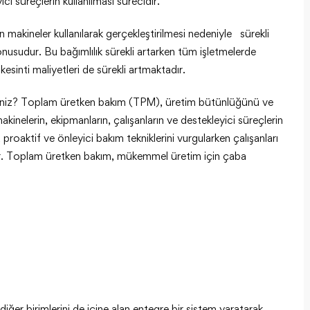
ci süreçlerin kullanılması sürecidir.
makineler kullanılarak gerçekleştirilmesi nedeniyle sürekli
nusudur. Bu bağımlılık sürekli artarken tüm işletmelerde
kesinti maliyetleri de sürekli artmaktadır.
irsiniz? Toplam üretken bakım (TPM), üretim bütünlüğünü ve
makinelerin, ekipmanların, çalışanların ve destekleyici süreçlerin
 proaktif ve önleyici bakım tekniklerini vurgularken çalışanları
dir. Toplam üretken bakım, mükemmel üretim için çaba
er birimlerini de içine alan entegre bir sistem yaratarak,