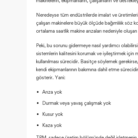
makinelerin, ekipmanların, çalışanların ve destekleyi
Neredeyse tüm endüstrilerde imalat ve üretimlerin 
çalışan makinelere büyük ölçüde bağımlılık söz ko
ortalama saatlik makine arızaları nedeniyle oluşan 
Peki, bu sorunu gidermeye nasıl yardımcı olabil
sistemlerin kalitesini korumak ve iyileştirmek için 
kullanılması sürecidir. Basitçe söylemek gerekirse,
kendi ekipmanlarının bakımına dahil etme süreci
gösterir. Yani:
Arıza yok
Durmak veya yavaş çalışmak yok
Kusur yok
Kaza yok
TPM, sadece üretim bölümünde değil işletmenin diğ